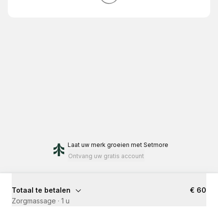
Laat uw merk groeien
met Setmore
Ontvang uw gratis account
Totaal te betalen
€ 60
Zorgmassage
·
1 u