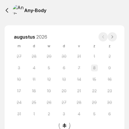
Any-Body
augustus
2026
m
d
w
d
v
z
z
27
28
29
30
31
1
2
3
4
5
6
7
8
9
10
11
12
13
14
15
16
17
18
19
20
21
22
23
24
25
26
27
28
29
30
31
1
2
3
4
5
6